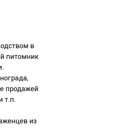
водством в
ей питомник
и.
нограда,
же продажей
 т.п.
аженцев из