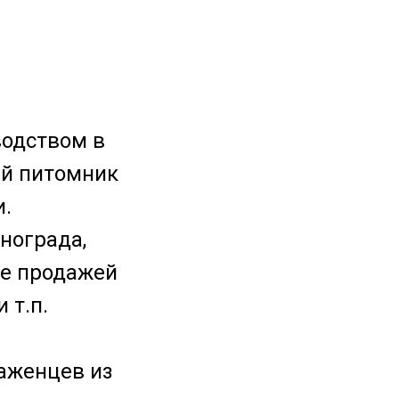
водством в
ей питомник
и.
нограда,
же продажей
 т.п.
аженцев из